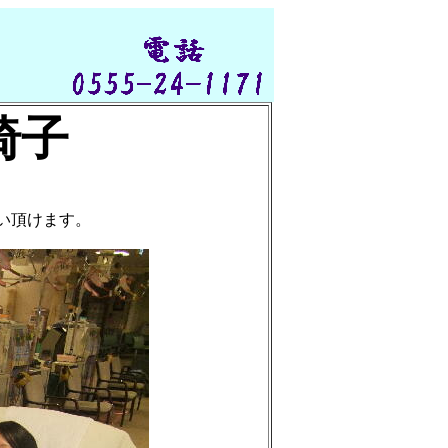
椅子
けます。