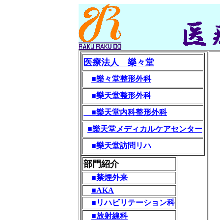
医療法人 樂々堂
■樂々堂整形外科
■樂天堂整形外科
■樂天堂内科整形外科
■樂天堂メディカルケアセンター
■樂天堂訪問リハ
部門紹介
■禁煙外来
■AKA
■リハビリテーション科
■放射線科