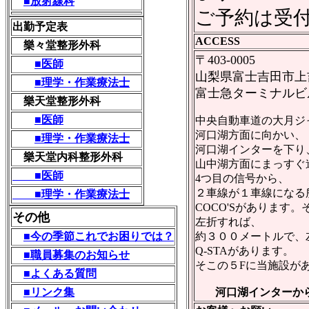
■放射線科
ご予約は受
出勤予定表
ACCESS
樂々堂整形外科
〒403-0005
■医師
山梨県富士吉田市上吉田
■理学・作業療法士
富士急ターミナルビ
樂天堂整形外科
■医師
中央自動車道の大月ジ
河口湖方面に向かい、
■理学・作業療法士
河口湖インターを下り
樂天堂内科整形外科
山中湖方面にまっすぐ
■医師
4つ目の信号から、
２車線が１車線になる
■理学・作業療法士
COCO'Sがあります
その他
左折すれば、
■今の季節これでお困りでは？
約３００メートルで、
Q-STAがあります。
■職員募集のお知らせ
そこの５Fに当施設が
■よくある質問
■リンク集
河口湖インターか