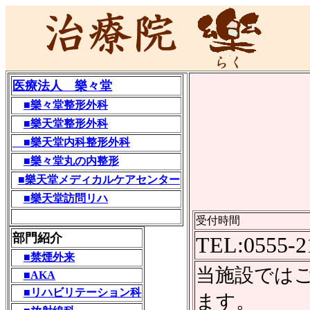
医療法人 樂々堂
■樂々堂整形外科
■樂天堂整形外科
■樂天堂内科整形外科
■樂々堂丸の内整形
■樂天堂メディカルケアセンター
■樂天堂訪問リハ
受付時間
部門紹介
TEL:0555-2
■禁煙外来
当施設では
■AKA
■リハビリテーション科
ます。